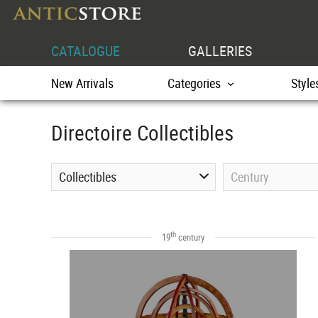
CATALOGUE
GALLERIES
New Arrivals
Categories
Style
Directoire Collectibles
Collectibles
Century
th
19
century