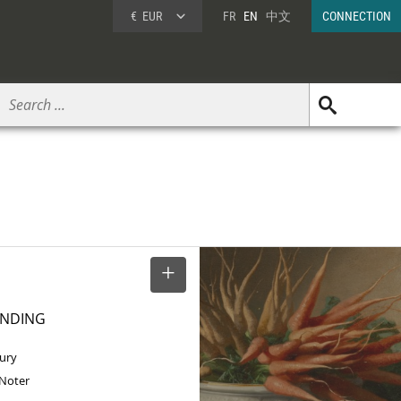
€
EUR
FR
EN
中文
CONNECTION
SELECT
ENDING
tury
 Noter