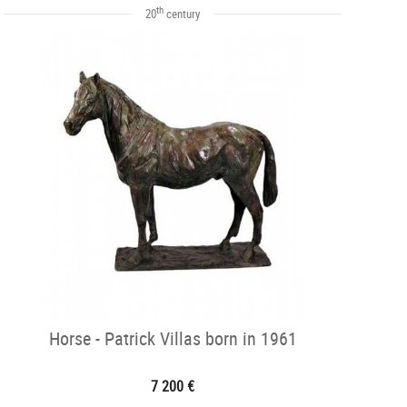
th
20
century
Horse - Patrick Villas born in 1961
7 200 €