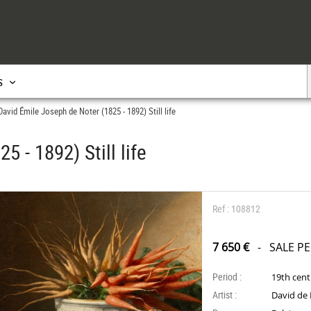
s
David Émile Joseph de Noter (1825 - 1892) Still life
 - 1892) Still life
Ref : 108812
7 650 €
- SALE P
Period :
19th cen
Artist :
David de