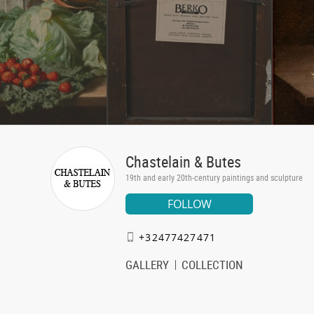
Chastelain & Butes
19th and early 20th-century paintings and sculpture
FOLLOW
+32477427471
GALLERY
COLLECTION