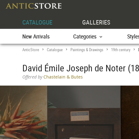
CATALOGUE
GALLERIES
New Arrivals
Categories
Style
AnticStore
Catalogue
Paintings & Drawings
19th century
>
>
>
>
David Émile Joseph de Noter (1825
Offered by
Chastelain & Butes