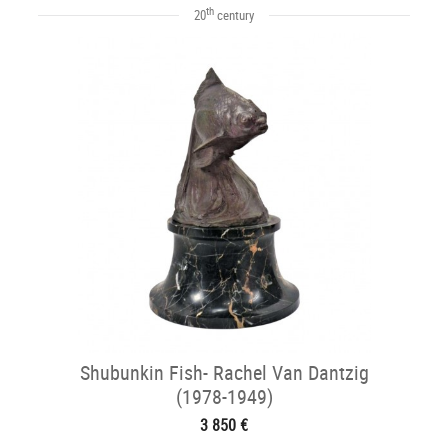
th
20
century
Shubunkin Fish- Rachel Van Dantzig
(1978-1949)
3 850 €