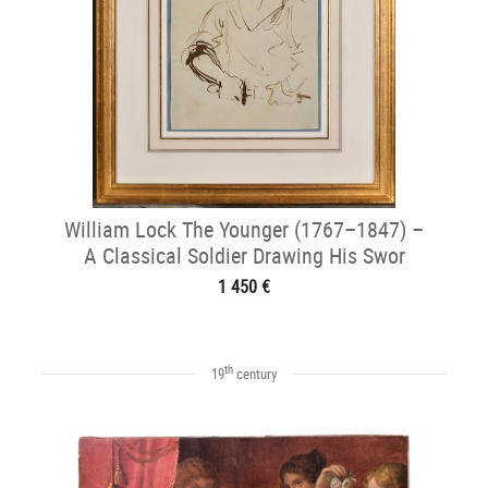
William Lock The Younger (1767–1847) –
A Classical Soldier Drawing His Swor
1 450 €
th
19
century