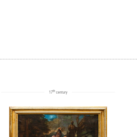
th
17
century