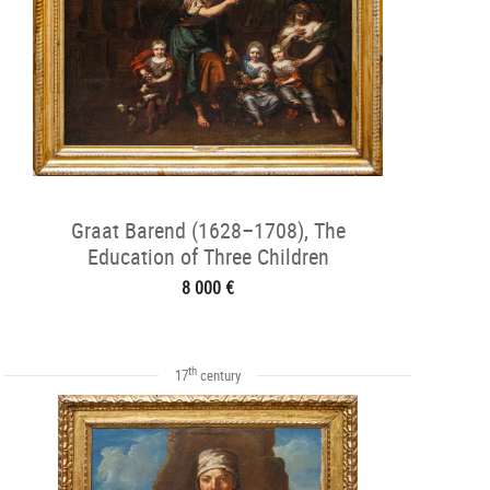
Graat Barend (1628–1708), The
Education of Three Children
8 000 €
th
17
century