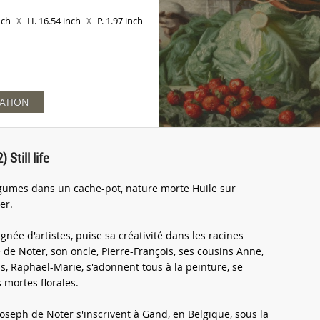
inch
H. 16.54 inch
P. 1.97 inch
X
X
ATION
Still life
égumes dans un cache-pot, nature morte Huile sur
er.
gnée d'artistes, puise sa créativité dans les racines
e de Noter, son oncle, Pierre-François, ses cousins Anne,
ls, Raphaël-Marie, s'adonnent tous à la peinture, se
 mortes florales.
oseph de Noter s'inscrivent à Gand, en Belgique, sous la